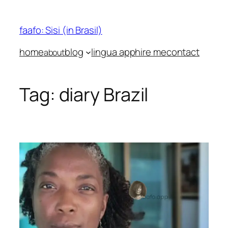
Skip
to
faafo: Sisi (in Brasil)
content
home
blog
lingua app
hire me
contact
about
Tag:
diary Brazil