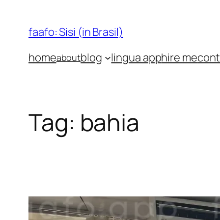
Skip
to
faafo: Sisi (in Brasil)
content
home
blog
lingua app
hire me
cont
about
Tag:
bahia