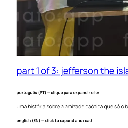
part 1 of 3: jefferson the i
português (PT) — clique para expandir e ler
uma história sobre a amizade caótica que só o b
english (EN) — click to expand and read